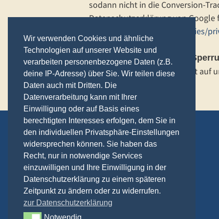
sodann nicht in die Conversion-Tr
Datenschutzerklärung von Google f
https://www.google.de/policies/pri
Wir verwenden Cookies und ähnliche
Technologien auf unserer Website und
Auskunft, Berichtigung, Sper
verarbeiten personenbezogene Daten (z.B.
Sie haben jederzeit das Recht auf 
deine IP-Adresse) über Sie. Wir teilen diese
Löschung bzw. Sperrung.
Daten auch mit Dritten. Die
Datenverarbeitung kann mit Ihrer
Einwilligung oder auf Basis eines
berechtigten Interesses erfolgen, dem Sie in
den individuellen Privatsphäre-Einstellungen
Anfahrt
widersprechen können. Sie haben das
Kontakt
Recht, nur in notwendige Services
Webcam
einzuwilligen und Ihre Einwilligung in der
Links
Datenschutzerklärung zu einem späteren
Zeitpunkt zu ändern oder zu widerrufen.
Datenschutzerklärung
zur Datenschutzerklärung
Impressum
Notwendig
Notwendig