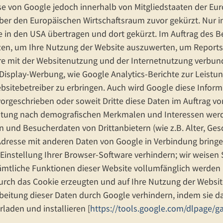
sse von Google jedoch innerhalb von Mitgliedstaaten der E
r den Europäischen Wirtschaftsraum zuvor gekürzt. Nur in 
 in den USA übertragen und dort gekürzt. Im Auftrag des Be
en, um Ihre Nutzung der Website auszuwerten, um Reports 
 mit der Websitenutzung und der Internetnutzung verbund
Display-Werbung, wie Google Analytics-Berichte zur Leis
sitebetreiber zu erbringen. Auch wird Google diese Inform
vorgeschrieben oder soweit Dritte diese Daten im Auftrag vo
eistung nach demografischen Merkmalen und Interessen wer
und Besucherdaten von Drittanbietern (wie z.B. Alter, Ges
-Adresse mit anderen Daten von Google in Verbindung bring
instellung Ihrer Browser-Software verhindern; wir weisen Si
sämtliche Funktionen dieser Website vollumfänglich werde
urch das Cookie erzeugten und auf Ihre Nutzung der Website
rbeitung dieser Daten durch Google verhindern, indem sie d
laden und installieren [
https://tools.google.com/dlpage/g