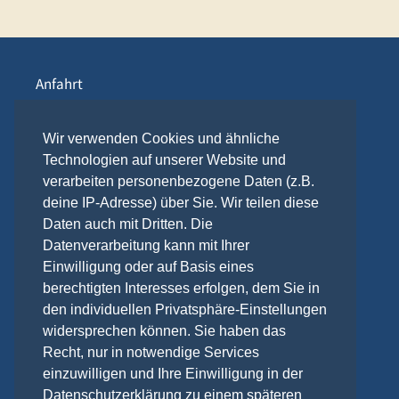
Anfahrt
Kontakt
Webcam
Wir verwenden Cookies und ähnliche
Technologien auf unserer Website und
Links
verarbeiten personenbezogene Daten (z.B.
Datenschutzerklärung
deine IP-Adresse) über Sie. Wir teilen diese
Impressum
Daten auch mit Dritten. Die
Datenverarbeitung kann mit Ihrer
Einwilligung oder auf Basis eines
Anrufbeantworter - 24 h - Service
berechtigten Interesses erfolgen, dem Sie in
Einfach draufsprechen, wir rufen dann zurück!
den individuellen Privatsphäre-Einstellungen
+49 (0) 3831 263050
widersprechen können. Sie haben das
Recht, nur in notwendige Services
Email: student (at) ahs-service.de
einzuwilligen und Ihre Einwilligung in der
Datenschutzerklärung zu einem späteren